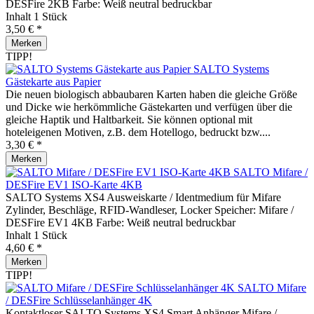
DESFire 2KB Farbe: Weiß neutral bedruckbar
Inhalt
1 Stück
3,50 € *
Merken
TIPP!
SALTO Systems
Gästekarte aus Papier
Die neuen biologisch abbaubaren Karten haben die gleiche Größe
und Dicke wie herkömmliche Gästekarten und verfügen über die
gleiche Haptik und Haltbarkeit. Sie können optional mit
hoteleigenen Motiven, z.B. dem Hotellogo, bedruckt bzw....
3,30 € *
Merken
SALTO Mifare /
DESFire EV1 ISO-Karte 4KB
SALTO Systems XS4 Ausweiskarte / Identmedium für Mifare
Zylinder, Beschläge, RFID-Wandleser, Locker Speicher: Mifare /
DESFire EV1 4KB Farbe: Weiß neutral bedruckbar
Inhalt
1 Stück
4,60 € *
Merken
TIPP!
SALTO Mifare
/ DESFire Schlüsselanhänger 4K
Kontaktloser SALTO Systems XS4 Smart Anhänger Mifare /