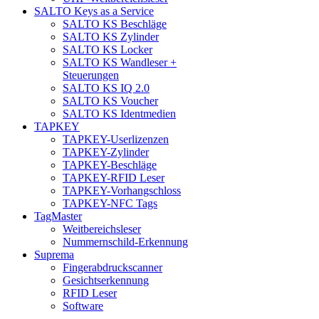
SALTO Keys as a Service
SALTO KS Beschläge
SALTO KS Zylinder
SALTO KS Locker
SALTO KS Wandleser +
Steuerungen
SALTO KS IQ 2.0
SALTO KS Voucher
SALTO KS Identmedien
TAPKEY
TAPKEY-Userlizenzen
TAPKEY-Zylinder
TAPKEY-Beschläge
TAPKEY-RFID Leser
TAPKEY-Vorhangschloss
TAPKEY-NFC Tags
TagMaster
Weitbereichsleser
Nummernschild-Erkennung
Suprema
Fingerabdruckscanner
Gesichtserkennung
RFID Leser
Software