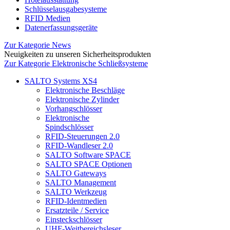
Schlüsselausgabesysteme
RFID Medien
Datenerfassungsgeräte
Zur Kategorie News
Neuigkeiten zu unseren Sicherheitsprodukten
Zur Kategorie Elektronische Schließsysteme
SALTO Systems XS4
Elektronische Beschläge
Elektronische Zylinder
Vorhangschlösser
Elektronische
Spindschlösser
RFID-Steuerungen 2.0
RFID-Wandleser 2.0
SALTO Software SPACE
SALTO SPACE Optionen
SALTO Gateways
SALTO Management
SALTO Werkzeug
RFID-Identmedien
Ersatzteile / Service
Einsteckschlösser
UHF-Weitbereichsleser