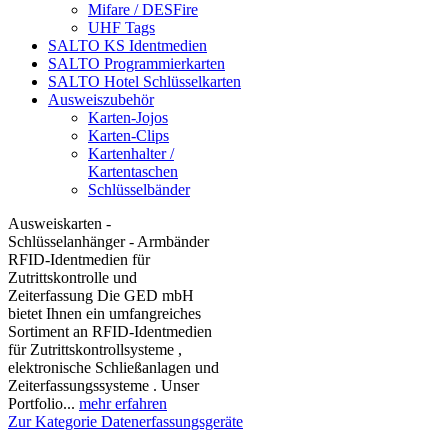
Mifare / DESFire
UHF Tags
SALTO KS Identmedien
SALTO Programmierkarten
SALTO Hotel Schlüsselkarten
Ausweiszubehör
Karten-Jojos
Karten-Clips
Kartenhalter /
Kartentaschen
Schlüsselbänder
Ausweiskarten -
Schlüsselanhänger - Armbänder
RFID-Identmedien für
Zutrittskontrolle und
Zeiterfassung Die GED mbH
bietet Ihnen ein umfangreiches
Sortiment an RFID-Identmedien
für Zutrittskontrollsysteme ,
elektronische Schließanlagen und
Zeiterfassungssysteme . Unser
Portfolio...
mehr erfahren
Zur Kategorie Datenerfassungsgeräte