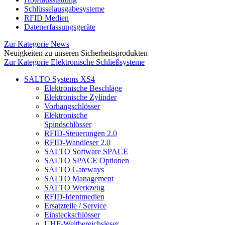
Schlüsselausgabesysteme
RFID Medien
Datenerfassungsgeräte
Zur Kategorie News
Neuigkeiten zu unseren Sicherheitsprodukten
Zur Kategorie Elektronische Schließsysteme
SALTO Systems XS4
Elektronische Beschläge
Elektronische Zylinder
Vorhangschlösser
Elektronische
Spindschlösser
RFID-Steuerungen 2.0
RFID-Wandleser 2.0
SALTO Software SPACE
SALTO SPACE Optionen
SALTO Gateways
SALTO Management
SALTO Werkzeug
RFID-Identmedien
Ersatzteile / Service
Einsteckschlösser
UHF-Weitbereichsleser