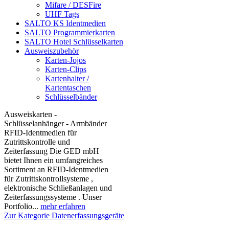
Mifare / DESFire
UHF Tags
SALTO KS Identmedien
SALTO Programmierkarten
SALTO Hotel Schlüsselkarten
Ausweiszubehör
Karten-Jojos
Karten-Clips
Kartenhalter /
Kartentaschen
Schlüsselbänder
Ausweiskarten -
Schlüsselanhänger - Armbänder
RFID-Identmedien für
Zutrittskontrolle und
Zeiterfassung Die GED mbH
bietet Ihnen ein umfangreiches
Sortiment an RFID-Identmedien
für Zutrittskontrollsysteme ,
elektronische Schließanlagen und
Zeiterfassungssysteme . Unser
Portfolio...
mehr erfahren
Zur Kategorie Datenerfassungsgeräte