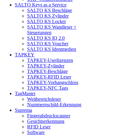
SALTO Keys as a Service
SALTO KS Beschläge
SALTO KS Zylinder
SALTO KS Locker
SALTO KS Wandleser +
Steuerungen
SALTO KS IQ 2.0
SALTO KS Voucher
SALTO KS Identmedien
TAPKEY
TAPKEY-Userlizenzen
TAPKEY-Zylinder
TAPKEY-Beschläge
TAPKEY-RFID Leser
TAPKEY-Vorhangschloss
TAPKEY-NFC Tags
TagMaster
Weitbereichsleser
Nummernschild-Erkennung
Suprema
Fingerabdruckscanner
Gesichtserkennung
RFID Leser
Software