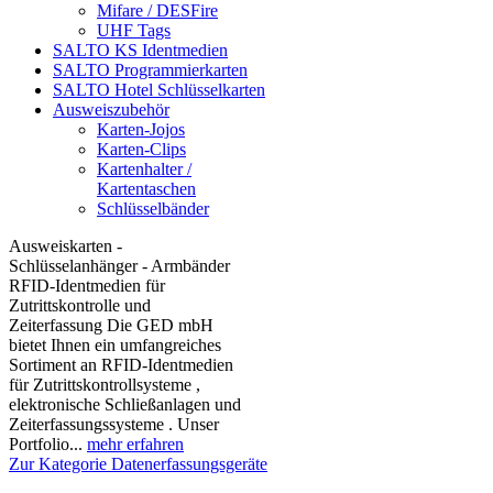
Mifare / DESFire
UHF Tags
SALTO KS Identmedien
SALTO Programmierkarten
SALTO Hotel Schlüsselkarten
Ausweiszubehör
Karten-Jojos
Karten-Clips
Kartenhalter /
Kartentaschen
Schlüsselbänder
Ausweiskarten -
Schlüsselanhänger - Armbänder
RFID-Identmedien für
Zutrittskontrolle und
Zeiterfassung Die GED mbH
bietet Ihnen ein umfangreiches
Sortiment an RFID-Identmedien
für Zutrittskontrollsysteme ,
elektronische Schließanlagen und
Zeiterfassungssysteme . Unser
Portfolio...
mehr erfahren
Zur Kategorie Datenerfassungsgeräte