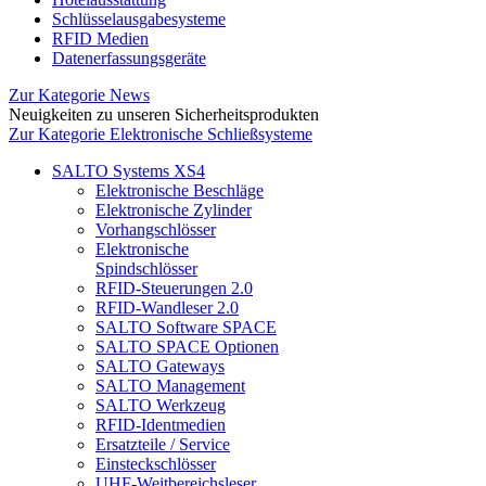
Schlüsselausgabesysteme
RFID Medien
Datenerfassungsgeräte
Zur Kategorie News
Neuigkeiten zu unseren Sicherheitsprodukten
Zur Kategorie Elektronische Schließsysteme
SALTO Systems XS4
Elektronische Beschläge
Elektronische Zylinder
Vorhangschlösser
Elektronische
Spindschlösser
RFID-Steuerungen 2.0
RFID-Wandleser 2.0
SALTO Software SPACE
SALTO SPACE Optionen
SALTO Gateways
SALTO Management
SALTO Werkzeug
RFID-Identmedien
Ersatzteile / Service
Einsteckschlösser
UHF-Weitbereichsleser