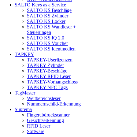
SALTO Keys as a Service
SALTO KS Beschläge
SALTO KS Zylinder
SALTO KS Locker
SALTO KS Wandleser +
Steuerungen
SALTO KS IQ 2.0
SALTO KS Voucher
SALTO KS Identmedien
TAPKEY
TAPKEY-Userlizenzen
TAPKEY-Zylinder
TAPKEY-Beschläge
TAPKEY-RFID Leser
TAPKEY-Vorhangschloss
TAPKEY-NFC Tags
TagMaster
Weitbereichsleser
Nummernschild-Erkennung
Suprema
Fingerabdruckscanner
Gesichtserkennung
RFID Leser
Software