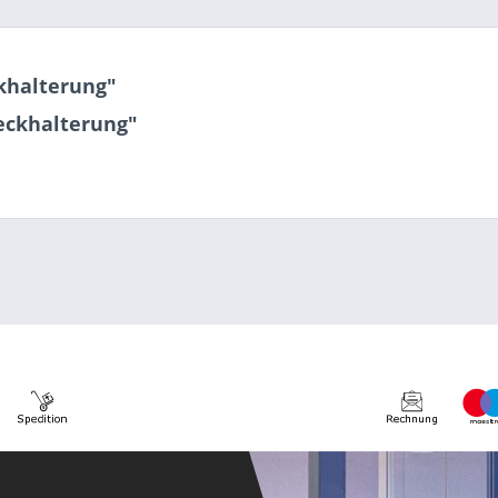
khalterung"
eckhalterung"