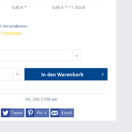
0,40 € *
0,40 € * / 1 Stück
l. Versandkosten
t 3 Werktage
In den
Warenkorb
HS_330-5708.we
Tweet
Pin it
Email