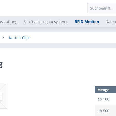
usstattung
Schlüsselausgabesysteme
RFID Medien
Daten
Karten-Clips
g
Menge
ab
100
ab
500