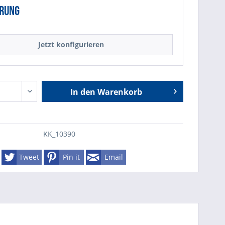
rung
Jetzt konfigurieren
In den
Warenkorb
KK_10390
Tweet
Pin it
Email