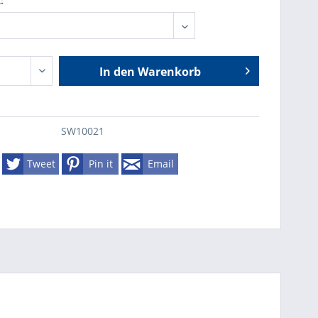
:
In den
Warenkorb
SW10021
Tweet
Pin it
Email