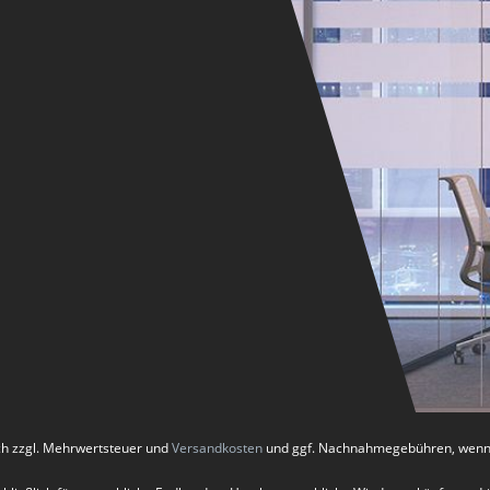
ich zzgl. Mehrwertsteuer und
Versandkosten
und ggf. Nachnahmegebühren, wenn 